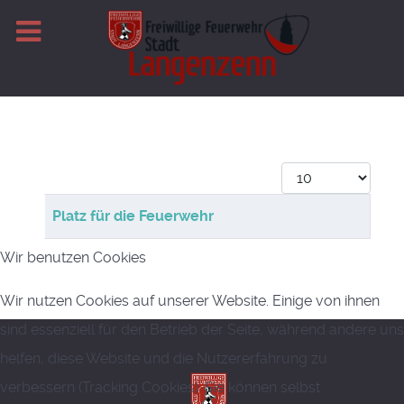
Anzeige #
Beiträge
Titel
Platz für die Feuerwehr
Wir benutzen Cookies
Wir nutzen Cookies auf unserer Website. Einige von ihnen
sind essenziell für den Betrieb der Seite, während andere uns
helfen, diese Website und die Nutzererfahrung zu
verbessern (Tracking Cookies). Sie können selbst