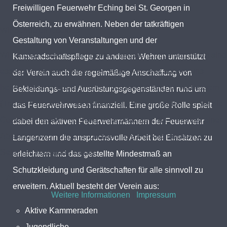
Freiwilligen Feuerwehr Eching bei St. Georgen in
Österreich, zu erwähnen. Neben der tatkräftigen
Wir benutzen Cookies
Gestaltung von Veranstaltungen und der
Wir nutzen Cookies auf unserer Website. Einige von ihnen sind
Kameradschaftspflege zu anderen Wehren unterstützt
essenziell für den Betrieb der Seite, während andere uns
der Verein auch die regelmäßige Anschaffung von
helfen, diese Website und die Nutzererfahrung zu verbessern
Bekleidungs- und Ausrüstungsgegenständen rund um
(Tracking Cookies). Sie können selbst entscheiden, ob Sie die
das Feuerwehrwesen finanziell. Eine große Rolle spielt
Cookies zulassen möchten. Bitte beachten Sie, dass bei einer
dabei den aktiven Feuerwehrmännern der Feuerwehr
Ablehnung womöglich nicht mehr alle Funktionalitäten der
Langenzenn die anspruchsvolle Arbeit bei Einsätzen zu
Seite zur Verfügung stehen.
erleichtern und das gestellte Mindestmaß an
Schutzkleidung und Gerätschaften für alle sinnvoll zu
Akzeptieren
Ablehnen
erweitern. Aktuell besteht der Verein aus:
Weitere Informationen
|
Impressum
Aktive Kammeraden
Jugendliche