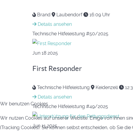
Brand
Laubendorf
16:09 Uhr
Details ansehen
Technische Hilfeleistung
#50/2025
Jun
18
2025
First Responder
Technische Hilfeleistung
Keidenzell
12:
Details ansehen
Wir benutzen Cookies
Technische Hilfeleistung
#49/2025
Wir nutzen Cookies auf unserer Website. Einige von ihnen sin
Jun
11
2025
(Tracking Cookies). Sie können selbst entscheiden, ob Sie di