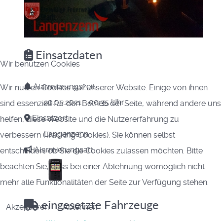
Einsatzdaten
Wir benutzen Cookies
Alarmierungszeit
Wir nutzen Cookies auf unserer Website. Einige von ihnen
20.05.2021 - 00:35 Uhr
sind essenziell für den Betrieb der Seite, während andere uns
Einsatzort
helfen, diese Website und die Nutzererfahrung zu
Langenzenn
verbessern (Tracking Cookies). Sie können selbst
Alarmierungsart
entscheiden, ob Sie die Cookies zulassen möchten. Bitte
beachten Sie, dass bei einer Ablehnung womöglich nicht
mehr alle Funktionalitäten der Seite zur Verfügung stehen.
eingesetzte Fahrzeuge
Akzeptieren
Ablehnen