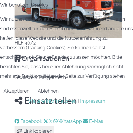
Wir benutzen Cookies
Wir nutzen Cookies auf unserer Website. Einige von ihnen
sind essenziell für den Betrieb der Seite, während andere uns
helfen, diese Website und die Nutzererfahrung zu
HLF 40/2
verbessern (Tracking Cookies). Sie können selbst
entscheiden, ob Sie die Cookies zulassen möchten. Bitte
Organisationen
beachten Sie, dass bei einer Ablehnung womöglich nicht
mehr alle Funktionalitäten der Seite zur Verfügung stehen.
Feuerwehr Langenzenn
Akzeptieren
Ablehnen
Einsatz teilen
Weitere Informationen
|
Impressum
Facebook
X
WhatsApp
E-Mail
Link kopieren