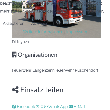
beachten Sie, dass bei einer Ablehnung womöglich nicht
mehr alle Funktionalitäten der Seite zur Verfügung stehen.
Akzeptieren
Ablehnen
Weitere Informationen
|
Impressum
DLK 30/1
Organisationen
Feuerwehr Langenzenn
Feuerwehr Puschendorf
Einsatz teilen
Facebook
X
WhatsApp
E-Mail