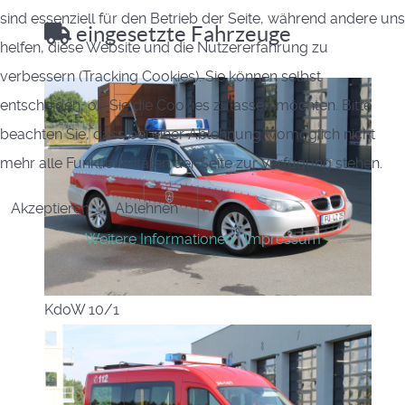
sind essenziell für den Betrieb der Seite, während andere uns
eingesetzte Fahrzeuge
helfen, diese Website und die Nutzererfahrung zu
verbessern (Tracking Cookies). Sie können selbst
entscheiden, ob Sie die Cookies zulassen möchten. Bitte
beachten Sie, dass bei einer Ablehnung womöglich nicht
mehr alle Funktionalitäten der Seite zur Verfügung stehen.
Akzeptieren
Ablehnen
Weitere Informationen
|
Impressum
KdoW 10/1