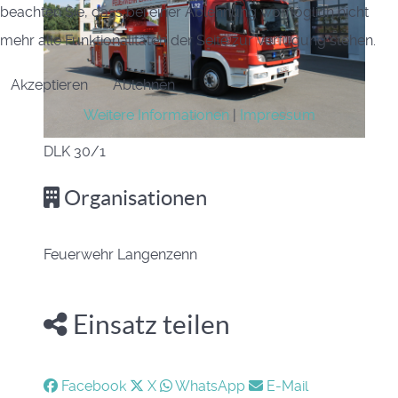
beachten Sie, dass bei einer Ablehnung womöglich nicht
mehr alle Funktionalitäten der Seite zur Verfügung stehen.
Akzeptieren
Ablehnen
Weitere Informationen
|
Impressum
DLK 30/1
Organisationen
Feuerwehr Langenzenn
Einsatz teilen
Facebook
X
WhatsApp
E-Mail