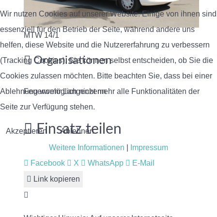
Wir nutzen Cookies auf unserer Website. Einige von ihnen sind
essenziell für den Betrieb der Seite, während andere uns
MTW 14/1
helfen, diese Website und die Nutzererfahrung zu verbessern
Organisationen
(Tracking Cookies). Sie können selbst entscheiden, ob Sie die
Cookies zulassen möchten. Bitte beachten Sie, dass bei einer
Ablehnung womöglich nicht mehr alle Funktionalitäten der
Feuerwehr Langenzenn
Seite zur Verfügung stehen.
Einsatz teilen
Akzeptieren
Ablehnen
Weitere Informationen
|
Impressum
Facebook
X
WhatsApp
E-Mail
Link kopieren